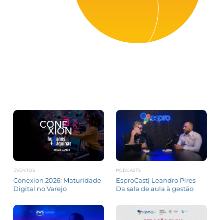
EVENTOS
PODCASTS
Conexion 2026: Maturidade
EsproCast| Leandro Pires –
Digital no Varejo
Da sala de aula à gestão