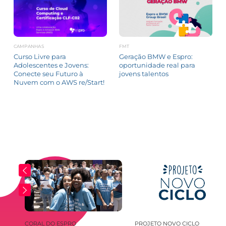
CAMPANHAS
FMT
Curso Livre para
Geração BMW e Espro:
Adolescentes e Jovens:
oportunidade real para
Conecte seu Futuro à
jovens talentos
Nuvem com o AWS re/Start!
 DE
CORAL DO ESPRO
PROJETO NOVO CICLO