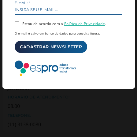
E-MAIL:
*
HORÁRIO DE ATENDIMENTO:
08.00
TELEFONE:
Estou de acordo com a
Política de Privacidade
.
(11) 3138-0080
O e-mail é salvo em banco de dados para consulta futura.
SP - Jundiai
Jundiai
ENDEREÇO:
Rua do Retiro, 3000 — Vila das Hortencias -
Jundiai/SP
HORÁRIO DE ATENDIMENTO:
08.00
TELEFONE:
(11) 3138-0080