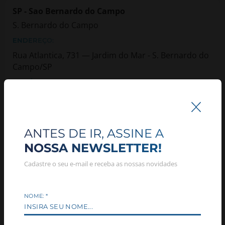
SP - Sao Bernardo do Campo
S. Bernardo do Campo
ENDEREÇO:
Rua Atlantica, 731 — Jardim do Mar - S. Bernardo do
Campo/SP
HORÁRIO DE ATENDIMENTO:
08.00
TELEFONE:
(11) 3138-0080
ANTES DE IR, ASSINE A
NOSSA NEWSLETTER!
SP - Sao Jose dos Campos
Cadastre o seu e-mail e receba as nossas novidades
Sao Jose Doas Campos
ENDEREÇO:
NOME:
*
Avenida Dr. Joao Batista de Souza Soares, 4121 —
Cidade Morumbi - Sao Jose Doas Campos/SP