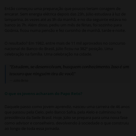
Então começou uma preparação que poucos teriam coragem de
encarar. Sem energia elétrica depois das 23h, Júlio estudava à luz de
lamparina, às vezes até as 3h da manhã, e no dia seguinte estava no
banco às 7h. Além disso, pediu um mês de férias, foi sozinho para
Goiânia, ficou numa pensão e fez cursinho de manhã, tarde e noite.
O resultado? Em 1982, entre mais de 11 mil aprovados no concurso
nacional do Banco do Brasil, Júlio ficou na 382ª posição. Uma
celebração na família. Uma celebração na cidade.
O que os jovens acharam do Papo Reto?
Daquele passo como jovem aprendiz, nasceu uma carreira de 46 anos
que passou pela Cielo, pelo Banco Safra, pela Alelo e culminou na
presidência da Swile Brasil. Hoje, Júlio se prepara para uma nova fase
como advisor e conselheiro, devolvendo à sociedade o que construiu
ao longo de toda essa jornada.