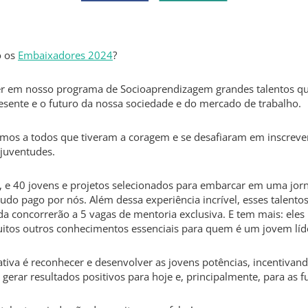
o os
Embaixadores 2024
?
er em nosso programa de Socioaprendizagem grandes talentos q
esente e o futuro da nossa sociedade e do mercado de trabalho.
os a todos que tiveram a coragem e se desafiaram em inscrever
juventudes.
, e 40 jovens e projetos selecionados para embarcar em uma jorn
tudo pago por nós. Além dessa experiência incrível, esses talento
 concorrerão a 5 vagas de mentoria exclusiva. E tem mais: eles
muitos outros conhecimentos essenciais para quem é um jovem líd
ativa é reconhecer e desenvolver as jovens potências, incentivand
erar resultados positivos para hoje e, principalmente, para as f