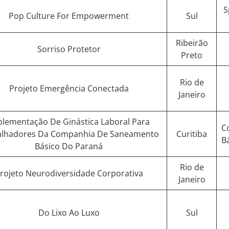
S
Pop Culture For Empowerment
Sul
Ribeirão
Sorriso Protetor
Preto
Rio de
Projeto Emergência Conectada
Janeiro
plementação De Ginástica Laboral Para
C
alhadores Da Companhia De Saneamento
Curitiba
B
Básico Do Paraná
Rio de
rojeto Neurodiversidade Corporativa
Janeiro
Do Lixo Ao Luxo
Sul