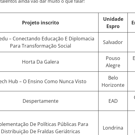
talentos ainda vão dar muito o que falar!
Unidade
Projeto inscrito
E
Espro
du – Conectando Educação E Diplomacia
Salvador
Para Transformação Social
Pouso
E
Horta Da Galera
Alegre
Belo
ech Hub – O Ensino Como Nunca Visto
Horizonte
Despertamente
EAD
plementação De Políticas Públicas Para
Londrina
Distribuição De Fraldas Geriátricas