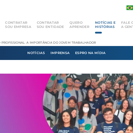
CONTRATAR
CONTRATAR
QUERO
NOTÍCIAS E
FALE 
SOU EMPRESA
SOU ENTIDADE
APRENDER
HISTÓRIAS
A GEN
PROFISSIONAL: A IMPORTÂNCIA DO JOVEM TRABALHADOR
NOTÍCIAS
IMPRENSA
ESPRO NA MÍDIA