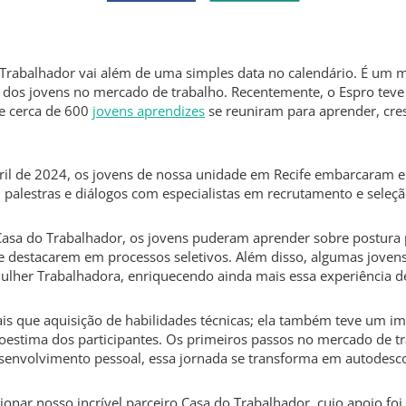
 Trabalhador vai além de uma simples data no calendário. É um 
dos jovens no mercado de trabalho. Recentemente, o Espro teve 
e cerca de 600
jovens aprendizes
se reuniram para aprender, cres
bril de 2024, os jovens de nossa unidade em Recife embarcaram
palestras e diálogos com especialistas em recrutamento e seleçã
Casa do Trabalhador, os jovens puderam aprender sobre postura p
 se destacarem em processos seletivos. Além disso, algumas jove
ulher Trabalhadora, enriquecendo ainda mais essa experiência d
mais que aquisição de habilidades técnicas; ela também teve um 
oestima dos participantes. Os primeiros passos no mercado de tr
envolvimento pessoal, essa jornada se transforma em autodesco
nar nosso incrível parceiro Casa do Trabalhador, cujo apoio foi