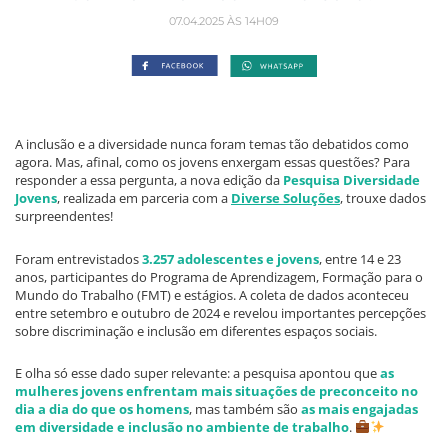
07.04.2025 ÀS 14H09
A inclusão e a diversidade nunca foram temas tão debatidos como
agora. Mas, afinal, como os jovens enxergam essas questões? Para
responder a essa pergunta, a nova edição da
Pesquisa Diversidade
Jovens
, realizada em parceria com a
Diverse Soluções
, trouxe dados
surpreendentes!
Foram entrevistados
3.257 adolescentes e jovens
, entre 14 e 23
anos, participantes do Programa de Aprendizagem, Formação para o
Mundo do Trabalho (FMT) e estágios. A coleta de dados aconteceu
entre setembro e outubro de 2024 e revelou importantes percepções
sobre discriminação e inclusão em diferentes espaços sociais.
E olha só esse dado super relevante: a pesquisa apontou que
as
mulheres jovens enfrentam mais situações de preconceito no
dia a dia do que os homens
, mas também são
as mais engajadas
em diversidade e inclusão no ambiente de trabalho
.