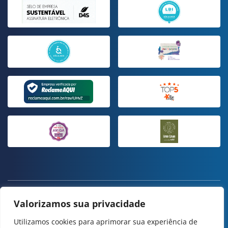
ESTE SITE USA COOKIES E DADOS PESSOAIS DE ACORDO COM OS
Valorizamos sua privacidade
NOSSOS
TERMOS DE USO
E
POLÍTICA DE PRIVACIDADE
.
CONFIGURAÇÃO DE COOKIES
Utilizamos cookies para aprimorar sua experiência de