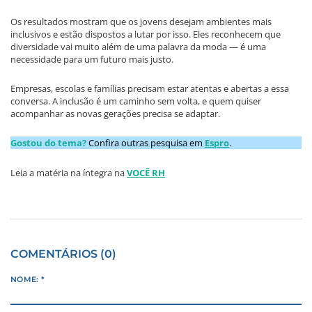
Os resultados mostram que os jovens desejam ambientes mais
inclusivos e estão dispostos a lutar por isso. Eles reconhecem que
diversidade vai muito além de uma palavra da moda — é uma
necessidade para um futuro mais justo.
Empresas, escolas e famílias precisam estar atentas e abertas a essa
conversa. A inclusão é um caminho sem volta, e quem quiser
acompanhar as novas gerações precisa se adaptar.
Gostou do tema?
Confira outras pesquisa em
Espro
.
Leia a matéria na íntegra na
VOCÊ RH
COMENTÁRIOS (0)
NOME: *