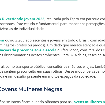
a Diversidade Jovem 2025,
realizada pelo Espro em parceria co
portantes. Este estudo é fundamental para mapear as percepções 
ivências de individualidade.
vem
ouviu 3.203 adolescentes e jovens em todo o Brasil, com idad
am negros (pretos ou pardos). Um dado que merece atenção é qu
ações de preconceito é a escola
ou faculdade, com 79% dos en
es discriminatórias nesses ambientes. Para 37% deles, esses epis
ral, como transporte público, consultórios médicos e lojas, tam
de sentem preconceito em suas rotinas. Desse modo, percebemo
nda é um desafio presente em muitos espaços da sociedade.
 Jovens Mulheres Negras
afios se intensificam quando olhamos para as
jovens mulheres n