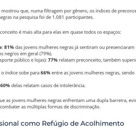
 mostrou que, numa filtragem por gênero, os índices de preconce
gras na pesquisa foi de 1.081 participantes.
conceito é mais alta para elas em quase todos os espaços
:
e
:
81%
das jovens mulheres negras já sentiram ou presenciaram 
ns negros em geral (79%).
porte público e lojas):
77%
relatam preconceito, também superio
: o índice sobe para
66%
entre as jovens mulheres negras, sendo 
:
60%
delas relatam casos de intolerância.
 que as jovens mulheres negras enfrentam uma dupla barreira, ev
 combater as múltiplas formas de discriminação.
sional como Refúgio de Acolhimento