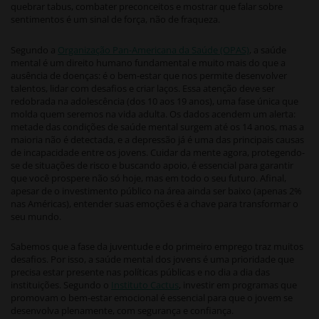
quebrar tabus, combater preconceitos e mostrar que falar sobre
sentimentos é um sinal de força, não de fraqueza.
Segundo a
Organização Pan-Americana da Saúde (OPAS)
, a saúde
mental é um direito humano fundamental e muito mais do que a
ausência de doenças: é o bem-estar que nos permite desenvolver
talentos, lidar com desafios e criar laços. Essa atenção deve ser
redobrada na adolescência (dos 10 aos 19 anos), uma fase única que
molda quem seremos na vida adulta. Os dados acendem um alerta:
metade das condições de saúde mental surgem até os 14 anos, mas a
maioria não é detectada, e a depressão já é uma das principais causas
de incapacidade entre os jovens. Cuidar da mente agora, protegendo-
se de situações de risco e buscando apoio, é essencial para garantir
que você prospere não só hoje, mas em todo o seu futuro. Afinal,
apesar de o investimento público na área ainda ser baixo (apenas 2%
nas Américas), entender suas emoções é a chave para transformar o
seu mundo.
Sabemos que a fase da juventude e do primeiro emprego traz muitos
desafios. Por isso, a saúde mental dos jovens é uma prioridade que
precisa estar presente nas políticas públicas e no dia a dia das
instituições. Segundo o
Instituto Cactus
, investir em programas que
promovam o bem-estar emocional é essencial para que o jovem se
desenvolva plenamente, com segurança e confiança.