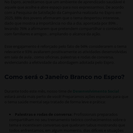
No Espro, acreditamos que um ambiente de aprendizado saudável é
aquele que acolhe e abre espaço para nos expressarmos. De acordo
com a Pesquisa de Satisfação da Campanha realizada no Espro em
2025, 88% dos jovens afirmaram que o tema despertou interesse,
dado que mostra a importância no dia a dia, apontada por 89% ,
levando 76% a afirmarem que pretendem compartilhar o conteúdo
com familiares e amigos , ampliando o alcance da ação.
Esse engajamento é reforçado pelo fato de 94% considerarem o tema
relevante e 93% avaliarem positivamente as atividades desenvolvidas
em sala de aula , como oficinas, palestras e rodas de conversa,
evidenciando a efetividade da abordagem adotada pelo Espro.
Como será o Janeiro Branco no Espro?
Durante todo este mês, nosso time de
Desenvolvimento Social
estará ainda mais perto de você! Preparamos ações especiais para que
o tema saúde mental seja tratado de forma leve e prática:
Palestras e rodas de conversa:
Profissionais preparados
compartilham no seu treinamento teórico conhecimentos sobre o
tema e incentivam conversas que quebram tabus mostrando que
todos enfrentamos, em algum momento, dias difíceis e situações