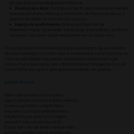
em que precisamos de ajuda profissional.
Dinâmicas e Arte:
Durante um dia do seu treinamento teórico,
teremos atividades artísticas e momentos de troca para relaxar a
mente e fortalecer os vínculos com a turma.
Espaço de acolhimento:
Nossos profissionais de
Desenvolvimento Social estão à disposição para orientar, acolher e
conversar com quem sentir necessidade de um apoio extra.
Os nossos jovens terão liberdade para expressarem, da sua maneira
de viver e enxergar o mundo, seus entendimentos e a forma como as
vivências abordadas nas salas de treinamento impactaram suas
rotinas. Como aconteceu com o Richard Gabriel Portugal da Cruz, da
turma 16255, que após a ação aplicada escreveu um poema:
Janeiro Branco
Nem todo cansaço é só no corpo,
alguns moram na mente e fazem silêncio.
Sorrisos aprendem a mentir bem,
enquanto o coração pede descanso.
Há dias em que existir já é coragem,
respirar fundo vira um ato de fé.
E tudo bem não ser forte o tempo todo,
há força, também, em se permitir cair.