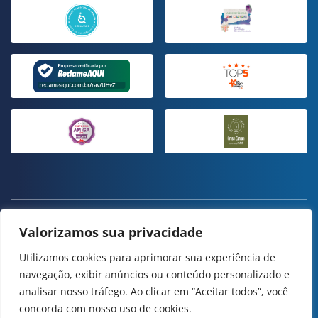
ESTE SITE USA COOKIES E DADOS PESSOAIS DE ACORDO COM OS
Valorizamos sua privacidade
NOSSOS
TERMOS DE USO
E
POLÍTICA DE PRIVACIDADE
.
CONFIGURAÇÃO DE COOKIES
Utilizamos cookies para aprimorar sua experiência de
navegação, exibir anúncios ou conteúdo personalizado e
ESPRO | TODOS OS DIREITOS RESERVADOS
analisar nosso tráfego. Ao clicar em “Aceitar todos”, você
concorda com nosso uso de cookies.
DESENVOLVIMENTO