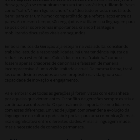
dessa geração se comunicam com um tom sarcástico, utilizando frases
como “sofro”, “nem ligo, só choro” ou “deu tudo errado, mas tá tudo
bem” para criar um humor compartilhado que reforça laços entre os
pares. Ao mesmo tempo, são engajados e utilizam sua linguagem para
se posicionar sobre temas importantes, criando hashtags e
mobilizando discussões virais em segundos.
Embora muitos da Geração Z já estejam na vida adulta, conciliando
trabalho, estudo e responsabilidades, há uma tendência injusta de
reduzi-los a estereótipos. Colocá-los em uma “caixinha” como se
fossem apenas criadores de dancinhas e falassem de maneira
incompreensível é uma visão limitada e cruel. Da mesma forma, tratá-
los como desinteressados ou sem propósito na vida ignora sua
capacidade de inovação e engajamento.
Vale lembrar que todas as gerações já foram vistas com estranheza
por aquelas que vieram antes. O conflito de gerações sempre existiu e
continuará acontecendo. O que realmente importa é como lidamos
com essas diferenças. Em vez de julgar, compreender a evolução da
linguagem e da cultura pode abrir portas para uma comunicação mais
rica e significativa entre diferentes idades. Afinal, a linguagem muda,
mas a necessidade de conexão permanece.