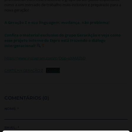
rumo a um mercado de trabalho mais inclusivo e preparado para a
nova geração!
A Geração Z e sua linguagem: mudança, não problema!
Confira o material exclusivo do grupo GerarAção e veja como
esse projeto interno do Espro está trazendo o diálogo
intergeracional!
https://www.instagram.com/p/DGp-uXAMZbD
CARTILHA GERAÇÃO Z
Confira
COMENTÁRIOS (0)
NOME: *
EMAIL: *