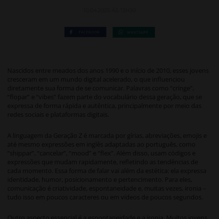
10.04.2025 ÀS 13H30
Nascidos entre meados dos anos 1990 e o início de 2010, esses jovens
cresceram em um mundo digital acelerado, o que influenciou
diretamente sua forma de se comunicar. Palavras como “cringe”,
“flopar” e “vibes” fazem parte do vocabulário dessa geração, que se
expressa de forma rápida e autêntica, principalmente por meio das
redes sociais e plataformas digitais.
A linguagem da Geração Z é marcada por gírias, abreviações, emojis e
até mesmo expressões em inglês adaptadas ao português, como
“shippar”, “cancelar”, “mood” e “flex”. Além disso, usam códigos e
expressões que mudam rapidamente, refletindo as tendências de
cada momento. Essa forma de falar vai além da estética: ela expressa
identidade, humor, posicionamento e pertencimento. Para eles,
comunicação é criatividade, espontaneidade e, muitas vezes, ironia –
tudo isso em poucos caracteres ou em vídeos de poucos segundos.
Outro aspecto essencial é a espontaneidade e a ironia. Muitos jovens