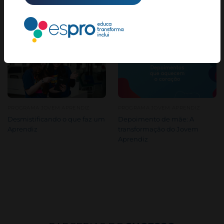
Inscrições abertas: Jovens
De Olho no Futuro 2026:
Embaixadores 2026!
Confira a programação
completa
PROGRAMA JOVEM APRENDIZ
PROGRAMA JOVEM APRENDIZ
Desmistificando o que faz um
Depoimento de mãe: A
Aprendiz
transformação do Jovem
Aprendiz