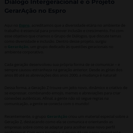
Diálogo Intergeracional e o Projeto
GerarAção no Espro
Aqui no
Espro,
acreditamos que a diversidade etária no ambiente de
trabalho é essencial para promover inclusão e crescimento. Foi com
esse objetivo que criamos o Grupo de Diálogos, que discute temas
como diversidade e inclusão. Dentro desse projeto, surgiu
o
GerarAção,
um grupo dedicado às questões geracionais no
ambiente corporativo.
Cada geração desenvolveu sua própria forma de se comunicar – e
sempre causou estranheza na geração anterior. Desde as gírias dos
anos 80 até as abreviações dos anos 2000, a mudança é natural!
Dessa forma, a Geração Z trouxe um jeito novo, dinâmico e criativo de
se expressar, combinando emojis, memes e abreviações para criar
conexões autênticas. Afinal, a gente não só segue regras na
comunicação, a gente se conecta com o mundo!
Recentemente, o grupo
GerarAção
criou um material especial sobre a
Geração Z, destacando como ela se comunica e orientando as
empresas sobre como se adaptar para acolher esse novo perfil
profissional. Com essa iniciativa, o grupo dá um passo importante