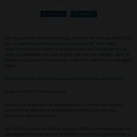
16.03.2022 ÀS 7H00
Não dá para falar em transformação, sem falar em Inclusão Digital. Por
isso, o
Espro inova mais uma vez e lança o FMT 4.0
e
100%
Gratuito
. O curso é inédito e vai desenvolver em
jovens de 14 a 22
anos
, as habilidades necessárias para o Mundo do Trabalho, além de
despertar o Espírito Empreendedor, tudo com a dinâmica e linguagem
digital.
Você tem entre 14 e 22 anos e quer transformar seu futuro?
Então o FMT.4.0 foi feito pra você!
Um curso gratuito que vai te preparar para o mundo do trabalho,
promovendo reflexões e despertando mudanças de atitudes,
posturas e relacionamentos.
São 130 horas de curso, 24 dias de aulas 100% online via aplicativo de
mensagens instantâneas com atividades
interativas
,
gamificadas
e