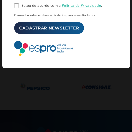
promovem curso FMT
mundo do trabalho) GHT
Estou de acordo com a
Política de Privacidade
.
(Formação para o Mundo do
Trabalho)
O e-mail é salvo em banco de dados para consulta futura.
PARCERIAS DE
SUCESSO