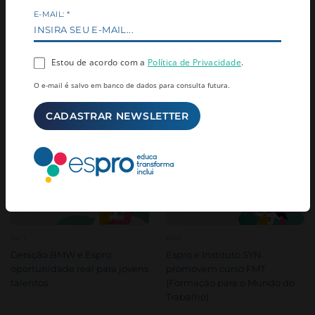
E-MAIL:
*
Estou de acordo com a
Política de Privacidade
.
O e-mail é salvo em banco de dados para consulta futura.
RELACIONADAS
FMT
FMT
Geração BMW e Espro:
Espro e Instituto SYN
oportunidade real para jovens
promovem curso FMT
talentos
(Formação para o Mundo do
Trabalho)