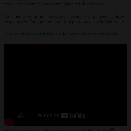
toda pessoa merece uma oportunidade real de recomeço.
Atualmente, temos uma turma ativa do curso
FMT
para Refugiados e
Migrantes em Curitiba, com formatura prevista para o dia 24 de julho.
Quer conhecer essa iniciativa de perto?
Assista ao vídeo aqui
Aprofunde o olhar: palestra gratuita no dia 25 de junho