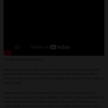
Um Agradecimento Especial
Agradecemos de coração a todos os Esprolovers e suas famílias por
participarem do Esprokids e por tornarem este dia inesquecível. É
graças ao seu comprometimento e paixão pelo trabalho que o Espro é
o que é hoje.
Esperamos que o Esprokids tenha aquecido os corações de todos,
assim como aqueceu o nosso. Celebrar o Dia das Crianças desta forma
única e especial é um lembrete de que o Espro não é apenas uma
organização, mas uma comunidade unida pelo compromisso com a