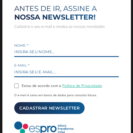
ANTES DE IR, ASSINE A
NOSSA NEWSLETTER!
Cadastre o seu e-mail e receba as nossas novidades
RELACIONADAS
NOME:
*
E-MAIL:
*
Estou de acordo com a
Política de Privacidade
.
EVENTOS
EVENTOS
Conexion 2026: Maturidade
Conexion 2026: Marketing
O e-mail é salvo em banco de dados para consulta futura.
Digital no Varejo
Analytics