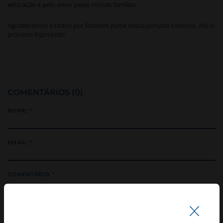
educação e pelo amor pelas nossas famílias.
Agradecemos a todos por fazerem parte dessa jornada conosco. Até o
próximo Esprokids!
COMENTÁRIOS (0)
NOME: *
EMAIL: *
COMENTÁRIO: *