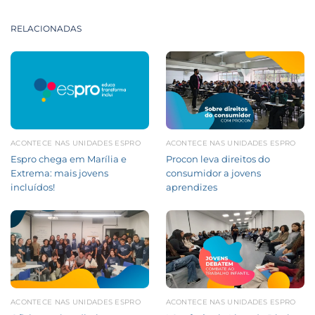
RELACIONADAS
ACONTECE NAS UNIDADES ESPRO
ACONTECE NAS UNIDADES ESPRO
Espro chega em Marília e
Procon leva direitos do
Extrema: mais jovens
consumidor a jovens
incluídos!
aprendizes
ACONTECE NAS UNIDADES ESPRO
ACONTECE NAS UNIDADES ESPRO