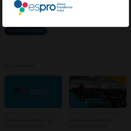
COMENTÁRIO: *
RELACIONADAS
ACONTECE NAS UNIDADES ESPRO
ACONTECE NAS UNIDADES ESPRO
Espro chega em Marília e
Procon leva direitos do
Extrema: mais jovens
consumidor a jovens