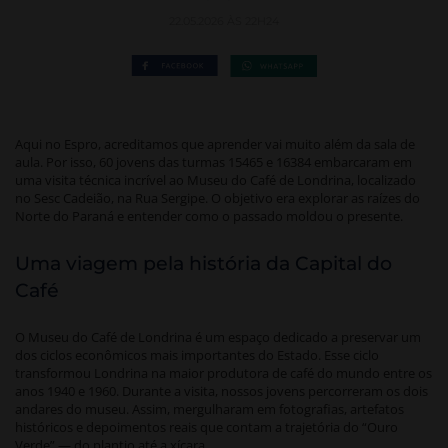
22.05.2026 ÀS 22H24
Aqui no Espro, acreditamos que aprender vai muito além da sala de
aula. Por isso, 60 jovens das turmas 15465 e 16384 embarcaram em
uma visita técnica incrível ao Museu do Café de Londrina, localizado
no Sesc Cadeião, na Rua Sergipe. O objetivo era explorar as raízes do
Norte do Paraná e entender como o passado moldou o presente.
Uma viagem pela história da Capital do
Café
O Museu do Café de Londrina é um espaço dedicado a preservar um
dos ciclos econômicos mais importantes do Estado. Esse ciclo
transformou Londrina na maior produtora de café do mundo entre os
anos 1940 e 1960. Durante a visita, nossos jovens percorreram os dois
andares do museu. Assim, mergulharam em fotografias, artefatos
históricos e depoimentos reais que contam a trajetória do “Ouro
Verde” — do plantio até a xícara.