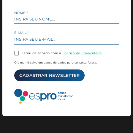
NOME:
*
EVENTOS
EVENTOS
Conexion 2026: Maturidade
Conexion 2026: Marketing
E-MAIL:
*
Digital no Varejo
Analytics
Estou de acordo com a
Política de Privacidade
.
O e-mail é salvo em banco de dados para consulta futura.
EVENTOS
EVENTOS
CONARH 2026: Espro
A Falta de Talentos e as
Apresenta Soluções e
Barreiras na Contratação
Conteúdo Para o Futuro do
Trabalho