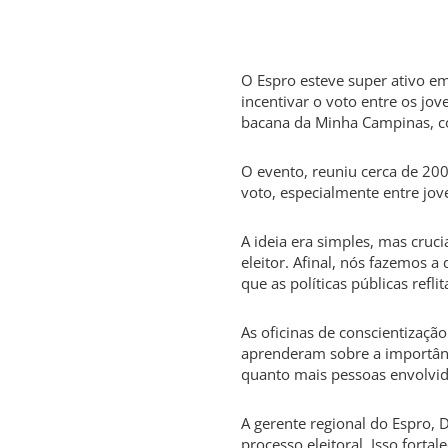
O Espro esteve super ativo e
incentivar o voto entre os jo
bacana da Minha Campinas, co
O evento, reuniu cerca de 20
voto, especialmente entre jov
A ideia era simples, mas cruci
eleitor. Afinal, nós fazemos 
que as políticas públicas refl
As oficinas de conscientização
aprenderam sobre a importânci
quanto mais pessoas envolvid
A gerente regional do Espro, 
processo eleitoral. Isso forta