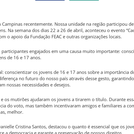
m Campinas recentemente. Nossa unidade na região participou de
vens. Na semana dos dias 22 a 26 de abril, aconteceu o evento “Ca
m o apoio da Fundação FEAC e outras organizações locais.
0 participantes engajados em uma causa muito importante: consci
ens de 16 e 17 anos.
al: conscientizar os jovens de 16 e 17 anos sobre a importância do 
a diferença no futuro do nosso país através desse gesto, garantin
itam nossas necessidades e desejos.
 e os mutirões ajudaram os jovens a tirarem o título. Durante ess
a do voto, mas também incentivaram amigos e familiares a compa
as, melhor.
Danielle Cristina Santos, destacou o quanto é essencial que os jo
lece a democracia e garante a preservação de nossos direitos.