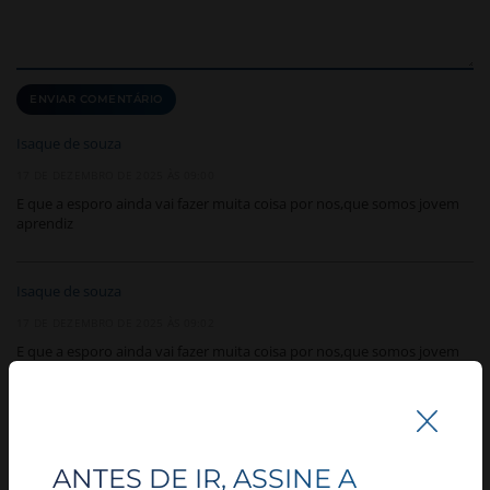
Isaque de souza
17 DE DEZEMBRO DE 2025 ÀS 09:00
E que a esporo ainda vai fazer muita coisa por nos,que somos jovem
aprendiz
Isaque de souza
17 DE DEZEMBRO DE 2025 ÀS 09:02
E que a esporo ainda vai fazer muita coisa por nos,que somos jovem
aprendiz,e que nos jovems,posamos conseguir passo a passo da
colaboração
ANTES DE IR, ASSINE A