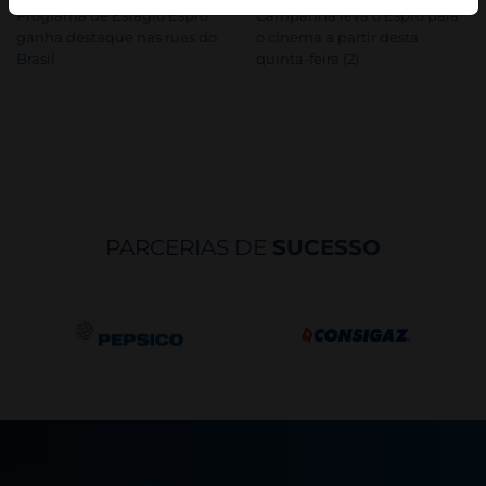
Programa de Estágio Espro
Campanha leva o Espro para
ganha destaque nas ruas do
o cinema a partir desta
Brasil
quinta-feira (2)
PARCERIAS DE
SUCESSO