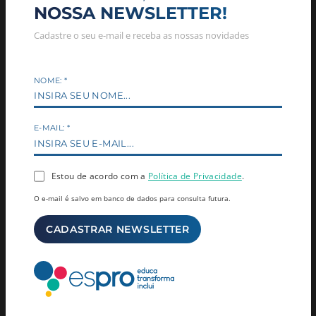
NOSSA NEWSLETTER!
Cadastre o seu e-mail e receba as nossas novidades
RELACIONADAS
NOME:
*
E-MAIL:
*
CAMPANHAS
CAMPANHAS
Curso Livre para Adolescentes
Espro prepara equipe para o
Estou de acordo com a
Política de Privacidade
.
e Jovens: Conecte seu Futuro
Maio Laranja com formação
à Nuvem com o AWS re/Start!
técnica e muita reflexão
O e-mail é salvo em banco de dados para consulta futura.
CAMPANHAS
CAMPANHAS