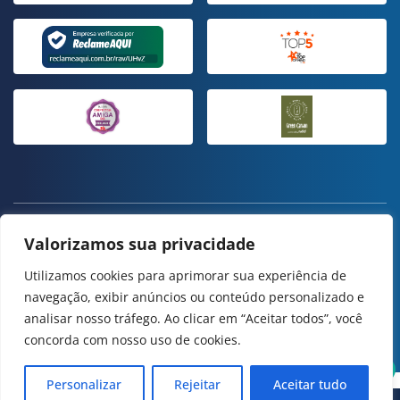
ESTE SITE USA COOKIES E DADOS PESSOAIS DE ACORDO COM OS
Valorizamos sua privacidade
NOSSOS
TERMOS DE USO
E
POLÍTICA DE PRIVACIDADE
.
CONFIGURAÇÃO DE COOKIES
Utilizamos cookies para aprimorar sua experiência de
navegação, exibir anúncios ou conteúdo personalizado e
ESPRO | TODOS OS DIREITOS RESERVADOS
analisar nosso tráfego. Ao clicar em “Aceitar todos”, você
concorda com nosso uso de cookies.
DESENVOLVIMENTO
FAZER DOAÇÃO
Personalizar
Rejeitar
Aceitar tudo