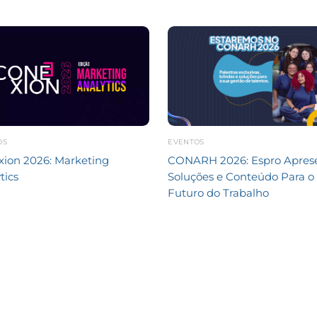
OS
EVENTOS
ion 2026: Marketing
CONARH 2026: Espro Apres
tics
Soluções e Conteúdo Para o
Futuro do Trabalho