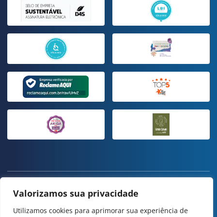
ESTE SITE USA COOKIES E DADOS PESSOAIS DE ACORDO COM OS
Valorizamos sua privacidade
NOSSOS
TERMOS DE USO
E
POLÍTICA DE PRIVACIDADE
.
CONFIGURAÇÃO DE COOKIES
Utilizamos cookies para aprimorar sua experiência de