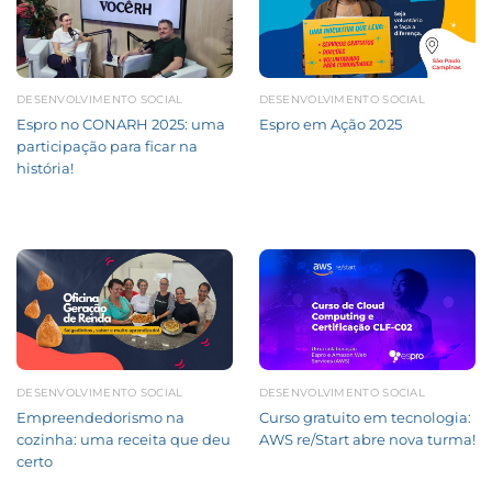
DESENVOLVIMENTO SOCIAL
DESENVOLVIMENTO SOCIAL
Espro no CONARH 2025: uma
Espro em Ação 2025
participação para ficar na
história!
DESENVOLVIMENTO SOCIAL
DESENVOLVIMENTO SOCIAL
Empreendedorismo na
Curso gratuito em tecnologia:
cozinha: uma receita que deu
AWS re/Start abre nova turma!
certo