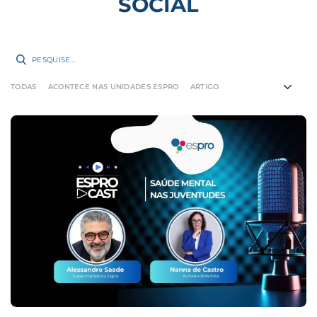
SOCIAL
PESQUISE...
TODAS
ACONTECE NAS UNIDADES ESPRO
ARTIGO
CAMPANHAS
CURSOS
DEPOIMENTO
DESENVOLVIMENTO SOCIAL
ESTÁGIO
EVENTOS
FMT
INSTITUCIONAL
PESQUISAS
PODCASTS
PROGRAMA JOVEM APRENDIZ
RELATÓRIO ANUAL
RESPONSABILIDADE SOCIAL
SEM CATEGORIA
SISTEMA DE APRENDIZAGEM